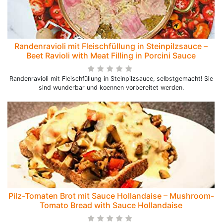
Randenravioli mit Fleischfüllung in Steinpilzsauce –
Beet Ravioli with Meat Filling in Porcini Sauce
Randenravioli mit Fleischfüllung in Steinpilzsauce, selbstgemacht! Sie
sind wunderbar und koennen vorbereitet werden.
Pilz-Tomaten Brot mit Sauce Hollandaise – Mushroom-
Tomato Bread with Sauce Hollandaise