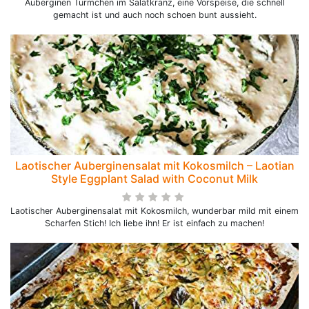
Auberginen Türmchen im Salatkranz, eine Vorspeise, die schnell
gemacht ist und auch noch schoen bunt aussieht.
Laotischer Auberginensalat mit Kokosmilch – Laotian
Style Eggplant Salad with Coconut Milk
Laotischer Auberginensalat mit Kokosmilch, wunderbar mild mit einem
Scharfen Stich! Ich liebe ihn! Er ist einfach zu machen!