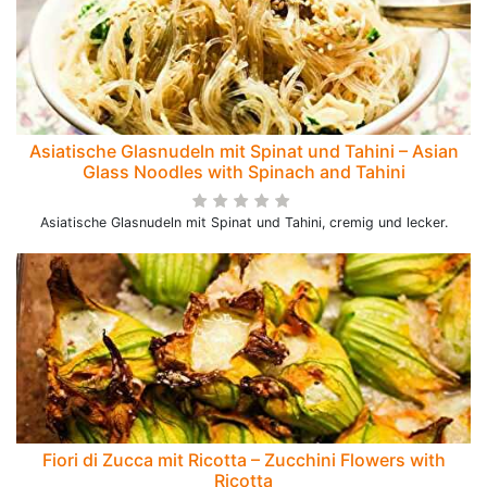
Asiatische Glasnudeln mit Spinat und Tahini – Asian
Glass Noodles with Spinach and Tahini
Asiatische Glasnudeln mit Spinat und Tahini, cremig und lecker.
Fiori di Zucca mit Ricotta – Zucchini Flowers with
Ricotta