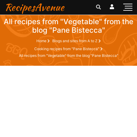
RecipesAvenue
All recipes from "Vegetable" from the
blog "Pane Bistecca"
Home
Blogs and sites from A to Z
Cooking recipes from "Pane Bistecca"
All recipes from "Vegetable" from the blog "Pane Bistecca"